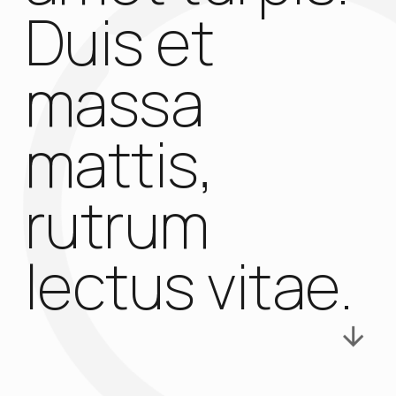
Duis et
massa
mattis,
rutrum
lectus vitae.