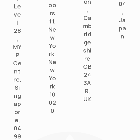
on
04
oo
Le
,
,
rs
ve
Ca
Ja
11,
l
mb
pa
Ne
28
rid
n
w
,
ge
Yo
MY
shi
rk,
P
re
Ne
Ce
CB
w
nt
24
Yo
re,
3A
rk
Si
R,
10
ng
UK
02
ap
0
or
e,
04
99