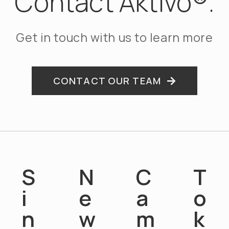
Contact Aktivo®.
Get in touch with us to learn more
CONTACT OUR TEAM
S
N
C
T
i
e
a
o
n
w
m
k